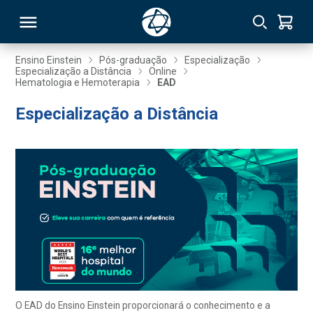
Ensino Einstein
Pós-graduação
Especialização
Especialização a Distância
Online
Hematologia e Hemoterapia
EAD
RSO
Especialização a Distância
TIVAS
S
IN
ONAL
 MBA
O EAD do Ensino Einstein proporcionará o conhecimento e a
NTRO