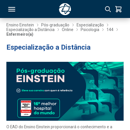
Ensino Einstein
Pós-graduação
Especialização
Especialização a Distância
Online
Psicologia
144
Enfermeiro(a)
RSO
Especialização a Distância
TIVAS
S
IN
ONAL
 MBA
O EAD do Ensino Einstein proporcionará o conhecimento e a
NTRO