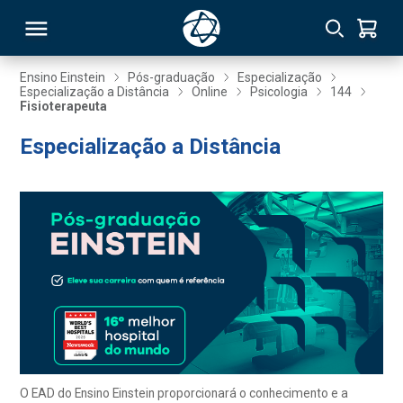
Ensino Einstein
Pós-graduação
Especialização
Especialização a Distância
Online
Psicologia
144
Fisioterapeuta
RSO
Especialização a Distância
TIVAS
S
IN
ONAL
 MBA
O EAD do Ensino Einstein proporcionará o conhecimento e a
NTRO