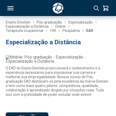
Ensino Einstein
Pós-graduação
Especialização
Especialização a Distância
Online
Terapeuta ocupacional
144
Psiquiatria
EAD
RSO
Especialização a Distância
TIVAS
S
IN
O EAD do Ensino Einstein proporcionará o conhecimento e a
ONAL
experiência necessários para impulsionar sua carreira e
melhorar sua empregabilidade. Nossos cursos de Pós-
graduação EAD destacam-se pela excelência da marca Einstein
e tem como base quatro pilares: competência, qualidade,
colaboração e aprendizado dirigido por situações reais. Tudo
 MBA
isso com a praticidade de poder estudar onde estiver.
NTRO