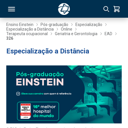
Ensino Einstein
Pós-graduação
Especialização
Especialização a Distância
Online
Terapeuta ocupacional
Geriatria e Gerontologia
EAD
RSO
326
Especialização a Distância
TIVAS
S
IN
ONAL
 MBA
NTRO