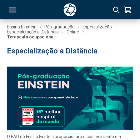
Ensino Einstein
Pós-graduação
Especialização
Especialização a Distância
Online
Terapeuta ocupacional
RSO
Especialização a Distância
TIVAS
S
IN
ONAL
 MBA
O EAD do Ensino Einstein proporcionará o conhecimento e a
NTRO