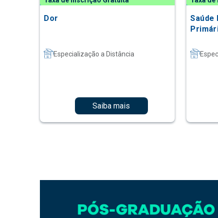
Taxa de Inscrição Gratuita
Taxa de 
Dor
Saúde 
Primár
Especialização a Distância
Espec
Saiba mais