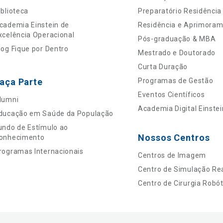
iblioteca
Preparatório Residência
cademia Einstein de
Residência e Aprimora
xcelência Operacional
Pós-graduação & MBA
log Fique por Dentro
Mestrado e Doutorado
Curta Duração
aça Parte
Programas de Gestão
Eventos Científicos
lumni
Academia Digital Einstei
ducação em Saúde da População
undo de Estímulo ao
Nossos Centros
onhecimento
rogramas Internacionais
Centros de Imagem
Centro de Simulação Rea
Centro de Cirurgia Robót