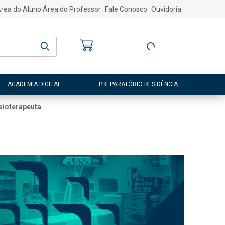
rea do Aluno
Área do Professor
Fale Conosco
Ouvidoria
Bem-vindo
(a)
Entre ou Cadastre-
se
ACADEMIA DIGITAL
PREPARATÓRIO RESIDÊNCIA
sioterapeuta