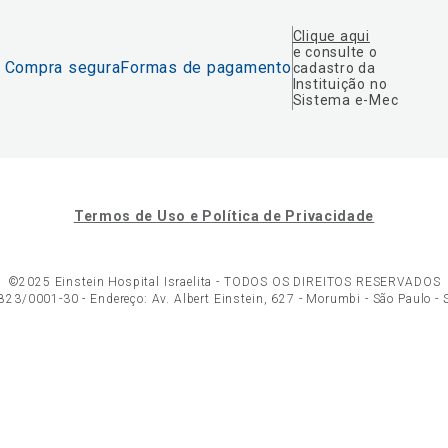
Clique aqui
e consulte o
Compra segura
Formas de pagamento
cadastro da
Instituição no
Sistema e-Mec
Termos de Uso e Política de Privacidade
©2025 Einstein Hospital Israelita -
TODOS OS DIREITOS RESERVADOS
23/0001-30 - Endereço: Av. Albert Einstein, 627 - Morumbi - São Paulo -