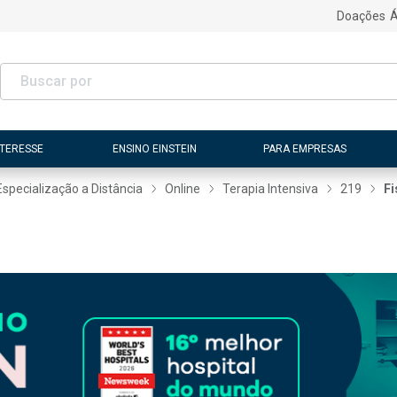
Doações
Á
NTERESSE
ENSINO EINSTEIN
PARA EMPRESAS
Especialização a Distância
Online
Terapia Intensiva
219
Fi