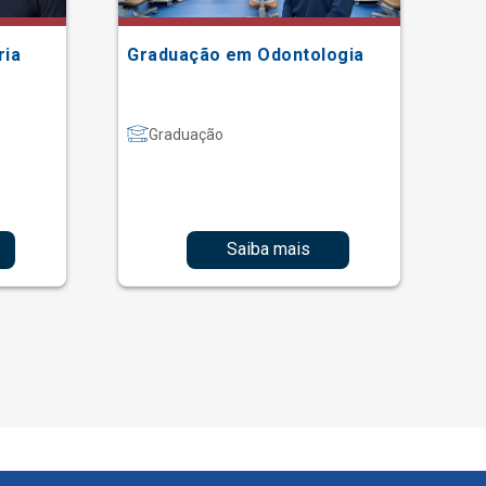
ria
Graduação em Odontologia
Gr
Graduação
Saiba mais