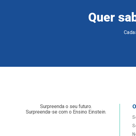
Quer sab
Cadas
O
Surpreenda o seu futuro.
Surpreenda-se com o Ensino Einstein.
S
S
N