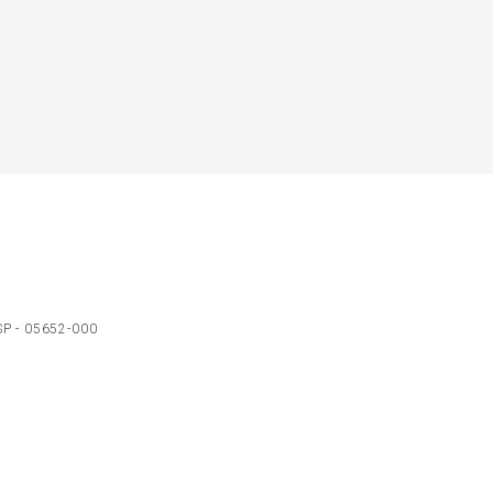
 SP - 05652-000
Ol