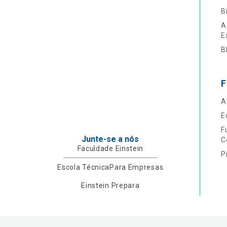
B
A
E
B
F
A
E
F
Junte-se a nós
C
Faculdade Einstein
P
Escola Técnica
Para Empresas
Einstein Prepara