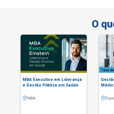
O qu
Taxa de
ão
MBA Executivo em Liderança
Gestã
e Gestão Pública em Saúde
Médic
MBA
Espe