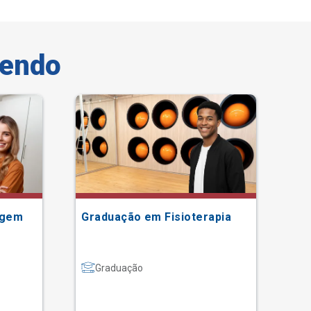
vendo
Tax
agem
Graduação em Fisioterapia
Te
Co
Graduação