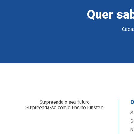
Quer sab
Cadas
O
Surpreenda o seu futuro.
Surpreenda-se com o Ensino Einstein.
S
S
N