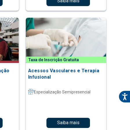
Saiba mais
Taxa de Inscrição Gratuita
ação
Acessos Vasculares e Terapia
Infusional
Especialização Semipresencial
Saiba mais