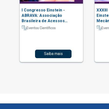
I Congresso Einstein -
XXXIII
 do
ABRAVA: Associação
Einste
Brasileira de Acessos
Mecâni
Vasculares
Intern
Eventos Científicos
Even
Fisiot
Intens
Saiba mais