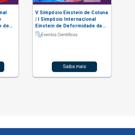
nal
V Simpósio Einstein de Coluna
AC
e
| I Simpósio Internacional
Vi
o de
Einstein de Deformidade da
al
Coluna e Técnicas Complexas
Eventos Científicos
Saiba mais