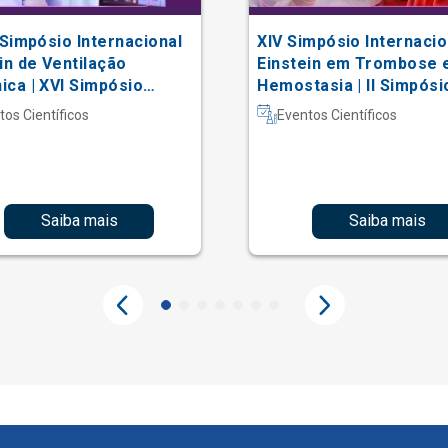
 Simpósio Internacional
XIV Simpósio Internacio
in de Ventilação
Einstein em Trombose 
ca | XVI Simpósio
Hemostasia | II Simpósi
acional Einstein de
Hematologia Laboratori
tos Científicos
Eventos Científicos
erapia em Terapia
iva
Saiba mais
Saiba mais