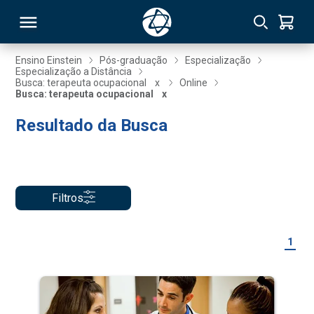
Ensino Einstein
Pós-graduação
Especialização
Especialização a Distância
Busca: terapeuta ocupacional
x
Online
RSO
Busca: terapeuta ocupacional
x
Resultado da Busca
TIVAS
S
IN
ONAL
Filtros
1
 MBA
NTRO