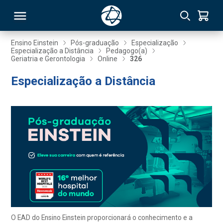
Ensino Einstein
Pós-graduação
Especialização
Especialização a Distância
Pedagogo(a)
Geriatria e Gerontologia
Online
326
RSO
Especialização a Distância
TIVAS
S
IN
ONAL
 MBA
O EAD do Ensino Einstein proporcionará o conhecimento e a
NTRO