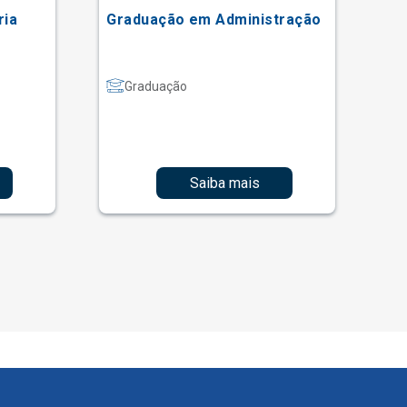
ria
Graduação em Administração
Gr
Graduação
Saiba mais