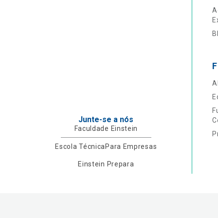
A
E
B
F
A
E
F
Junte-se a nós
C
Faculdade Einstein
P
Escola Técnica
Para Empresas
Einstein Prepara