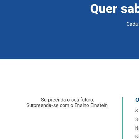
Quer sab
Cadas
O
Surpreenda o seu futuro.
Surpreenda-se com o Ensino Einstein.
S
S
N
B