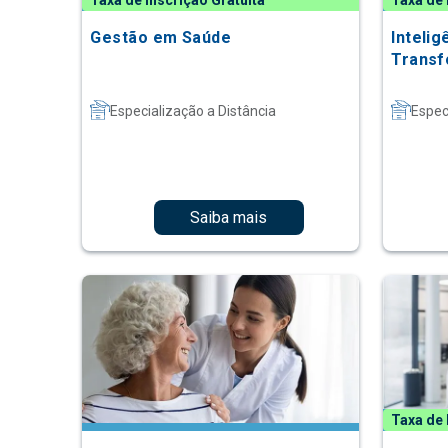
Taxa de Inscrição Gratuita
Taxa de 
Gestão em Saúde
Intelig
Transf
Especialização a Distância
Espec
Saiba mais
Taxa de 