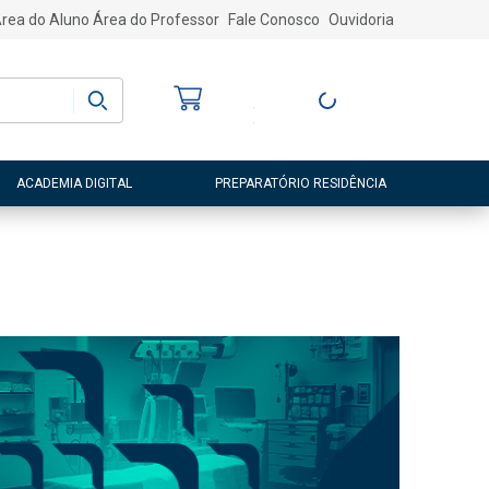
rea do Aluno
Área do Professor
Fale Conosco
Ouvidoria
Bem-vindo
(a)
Entre ou Cadastre-
se
ACADEMIA DIGITAL
PREPARATÓRIO RESIDÊNCIA