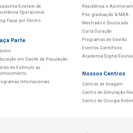
cademia Einstein de
Residência e Aprimora
xcelência Operacional
Pós-graduação & MBA
log Fique por Dentro
Mestrado e Doutorado
Curta Duração
aça Parte
Programas de Gestão
Eventos Científicos
lumni
Academia Digital Einstei
ducação em Saúde da População
undo de Estímulo ao
Nossos Centros
onhecimento
rogramas Internacionais
Centros de Imagem
Centro de Simulação Rea
Centro de Cirurgia Robót