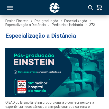
Ensino Einstein
Pós-graduação
Especialização
Especialização a Distância
Pediatria e Hebiatria
272
RSO
Especialização a Distância
TIVAS
S
IN
ONAL
 MBA
O EAD do Ensino Einstein proporcionará o conhecimento e a
experiência necessários para impulsionar sua carreira e
NTRO