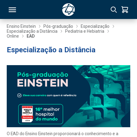
Ensino Einstein
Pós-graduação
Especialização
Especialização a Distância
Pediatria e Hebiatria
Online
EAD
RSO
Especialização a Distância
TIVAS
S
IN
ONAL
 MBA
O EAD do Ensino Einstein proporcionará o conhecimento e a
NTRO