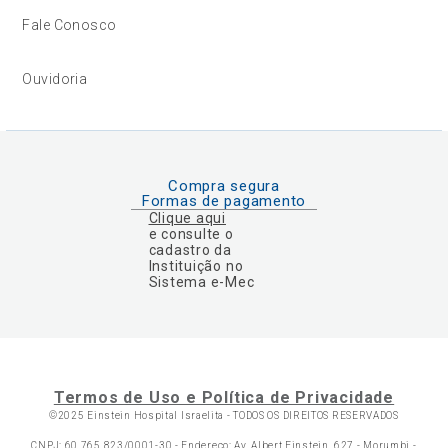
Fale Conosco
Ouvidoria
Compra segura
Formas de pagamento
Clique aqui
e consulte o
cadastro da
Instituição no
Sistema e-Mec
Termos de Uso e Política de Privacidade
©2025 Einstein Hospital Israelita -
TODOS OS DIREITOS RESERVADOS
CNPJ: 60.765.823/0001-30 - Endereço: Av. Albert Einstein, 627 - Morumbi -