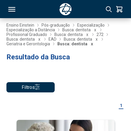
Ensino Einstein
Pós-graduação
Especialização
Especialização a Distância
Busca: dentista
x
Profissional Graduado
Busca: dentista
x
272
RSO
Busca: dentista
x
EAD
Busca: dentista
x
Geriatria e Gerontologia
Busca: dentista
x
Resultado da Busca
TIVAS
S
IN
ONAL
Filtros
 MBA
1
NTRO