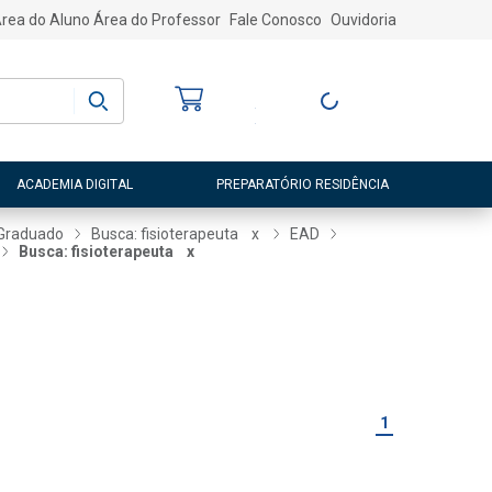
rea do Aluno
Área do Professor
Fale Conosco
Ouvidoria
Bem-vindo
(a)
Entre ou Cadastre-
se
ACADEMIA DIGITAL
PREPARATÓRIO RESIDÊNCIA
 Graduado
Busca: fisioterapeuta
x
EAD
Busca: fisioterapeuta
x
1