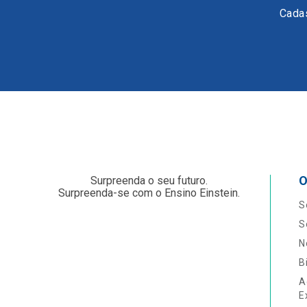
Cadas
O
Surpreenda o seu futuro.
Surpreenda-se com o Ensino Einstein.
S
S
N
B
A
E