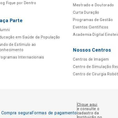
log Fique por Dentro
Mestrado e Doutorado
Curta Duração
aça Parte
Programas de Gestão
Eventos Científicos
lumni
Academia Digital Einstei
ducação em Saúde da População
undo de Estímulo ao
Nossos Centros
onhecimento
rogramas Internacionais
Centros de Imagem
Centro de Simulação Rea
Centro de Cirurgia Robót
Clique aqui
e consulte o
Compra segura
Formas de pagamento
cadastro da
Instituição no