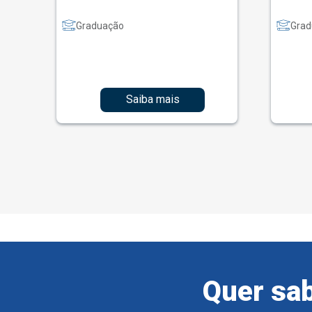
Graduação
Grad
Saiba mais
Quer sab