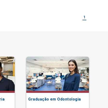
1
ria
Graduação em Odontologia
Gr