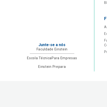
B
F
A
E
F
Junte-se a nós
C
Faculdade Einstein
P
Escola Técnica
Para Empresas
Einstein Prepara