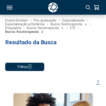
Ensino Einstein
Pós-graduação
Especialização
Especialização a Distância
Busca: fisioterapeuta
x
Psiquiatria
Busca: fisioterapeuta
x
272
RSO
Busca: fisioterapeuta
x
Resultado da Busca
TIVAS
S
IN
ONAL
Filtros
1
 MBA
NTRO