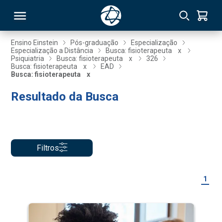
Ensino Einstein
Pós-graduação
Especialização
Especialização a Distância
Busca: fisioterapeuta
x
Psiquiatria
Busca: fisioterapeuta
x
326
RSO
Busca: fisioterapeuta
x
EAD
Busca: fisioterapeuta
x
Resultado da Busca
TIVAS
S
IN
ONAL
Filtros
 MBA
1
NTRO