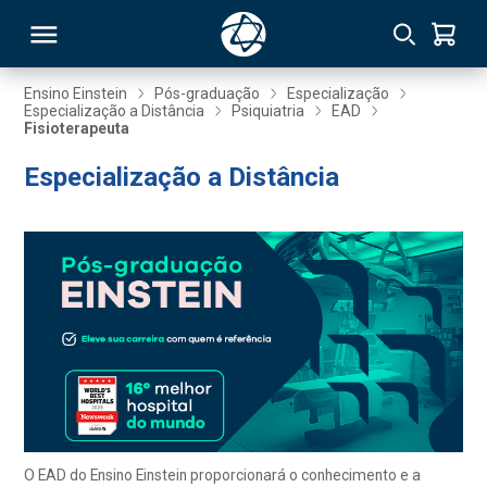
Ensino Einstein
Pós-graduação
Especialização
Especialização a Distância
Psiquiatria
EAD
Fisioterapeuta
RSO
Especialização a Distância
TIVAS
S
IN
ONAL
 MBA
O EAD do Ensino Einstein proporcionará o conhecimento e a
NTRO