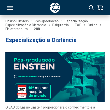
Ensino Einstein
Pós-graduação
Especialização
Especialização a Distância
Psiquiatria
EAD
Online
Fisioterapeuta
288
RSO
Especialização a Distância
TIVAS
S
IN
ONAL
 MBA
O EAD do Ensino Einstein proporcionará o conhecimento e a
NTRO