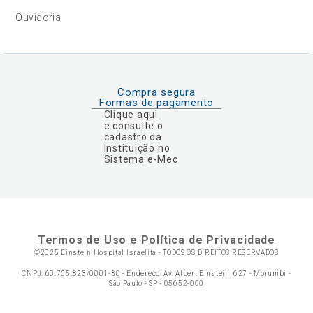
Ouvidoria
Compra segura
Formas de pagamento
Clique aqui
e consulte o
cadastro da
Instituição no
Sistema e-Mec
Termos de Uso e Política de Privacidade
©2025 Einstein Hospital Israelita -
TODOS OS DIREITOS RESERVADOS
CNPJ: 60.765.823/0001-30 - Endereço: Av. Albert Einstein, 627 - Morumbi -
São Paulo - SP - 05652-000
Ol