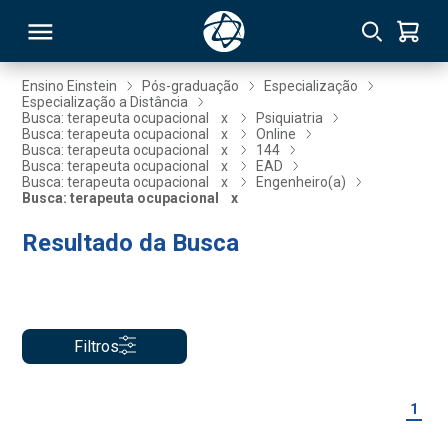
Ensino Einstein
Pós-graduação
Especialização
Especialização a Distância
Busca: terapeuta ocupacional
x
Psiquiatria
RSO
Busca: terapeuta ocupacional
x
Online
Busca: terapeuta ocupacional
x
144
Busca: terapeuta ocupacional
x
EAD
Busca: terapeuta ocupacional
x
Engenheiro(a)
TIVAS
Busca: terapeuta ocupacional
x
S
IN
Resultado da Busca
ONAL
Filtros
 MBA
1
NTRO