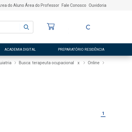
rea do Aluno
Área do Professor
Fale Conosco
Ouvidoria
Bem-vindo
(a)
Entre ou Cadastre-
se
ACADEMIA DIGITAL
PREPARATÓRIO RESIDÊNCIA
uiatria
Busca: terapeuta ocupacional
x
Online
1