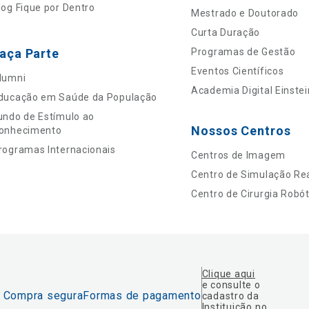
log Fique por Dentro
Mestrado e Doutorado
Curta Duração
aça Parte
Programas de Gestão
Eventos Científicos
lumni
Academia Digital Einstei
ducação em Saúde da População
undo de Estímulo ao
Nossos Centros
onhecimento
rogramas Internacionais
Centros de Imagem
Centro de Simulação Rea
Centro de Cirurgia Robót
Clique aqui
e consulte o
Compra segura
Formas de pagamento
cadastro da
Instituição no