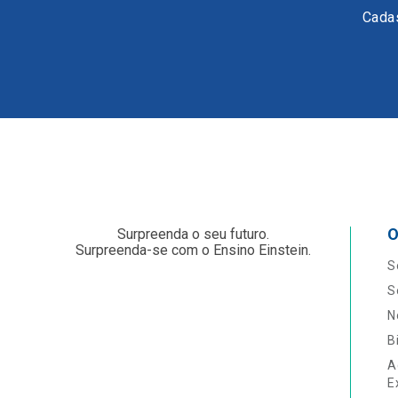
Cadas
O
Surpreenda o seu futuro.
Surpreenda-se com o Ensino Einstein.
S
S
N
B
A
E