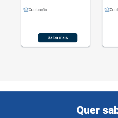
Graduação
Grad
Saiba mais
Quer sab