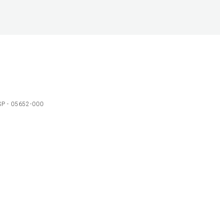
 SP - 05652-000
Ol
C
p
t
a
Wh
N
Fa