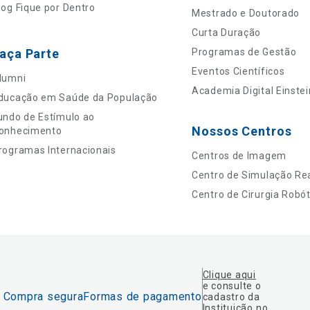
log Fique por Dentro
Mestrado e Doutorado
Curta Duração
aça Parte
Programas de Gestão
Eventos Científicos
lumni
Academia Digital Einstei
ducação em Saúde da População
undo de Estímulo ao
Nossos Centros
onhecimento
rogramas Internacionais
Centros de Imagem
Centro de Simulação Rea
Centro de Cirurgia Robót
Clique aqui
e consulte o
Compra segura
Formas de pagamento
cadastro da
Instituição no