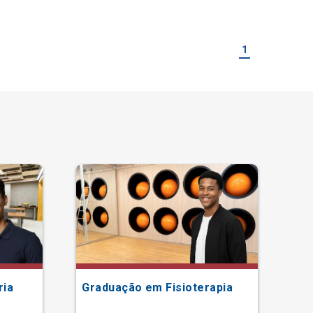
1
ria
Graduação em Fisioterapia
Gr