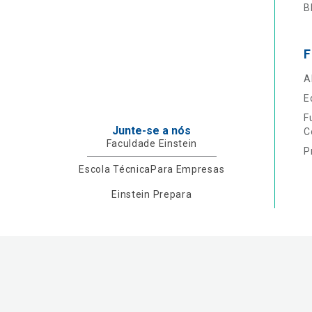
B
F
A
E
F
Junte-se a nós
C
Faculdade Einstein
P
Escola Técnica
Para Empresas
Einstein Prepara