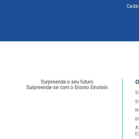
Cadas
O
Surpreenda o seu futuro.
Surpreenda-se com o Ensino Einstein.
S
S
N
B
A
E