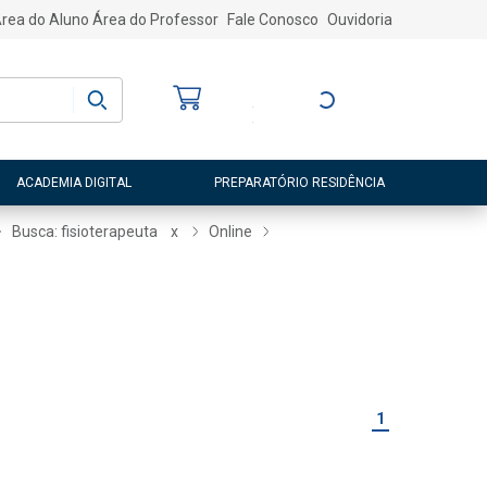
rea do Aluno
Área do Professor
Fale Conosco
Ouvidoria
Bem-vindo
(a)
Entre ou Cadastre-
se
ACADEMIA DIGITAL
PREPARATÓRIO RESIDÊNCIA
Busca: fisioterapeuta
x
Online
1