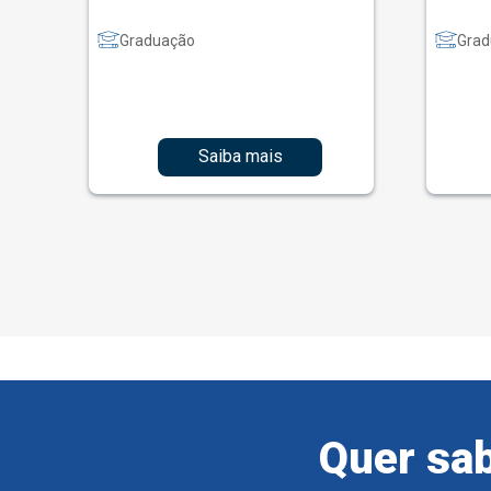
Graduação
Grad
Saiba mais
Quer sab