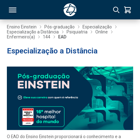
Ensino Einstein
Pós-graduação
Especialização
Especialização a Distância
Psiquiatria
Online
Enfermeiro(a)
144
EAD
RSO
Especialização a Distância
TIVAS
S
IN
ONAL
 MBA
O EAD do Ensino Einstein proporcionará o conhecimento e a
NTRO