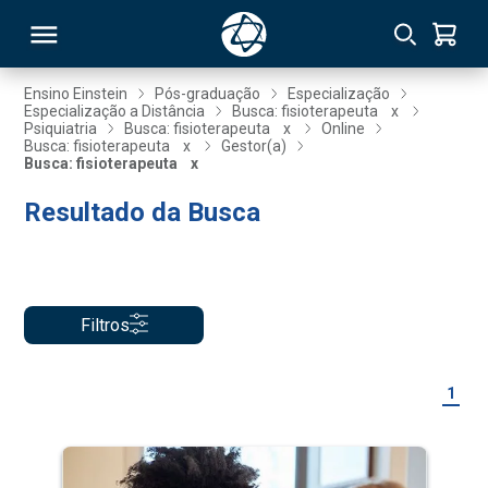
Ensino Einstein
Pós-graduação
Especialização
Especialização a Distância
Busca: fisioterapeuta
x
Psiquiatria
Busca: fisioterapeuta
x
Online
RSO
Busca: fisioterapeuta
x
Gestor(a)
Busca: fisioterapeuta
x
Resultado da Busca
TIVAS
S
IN
ONAL
Filtros
 MBA
1
NTRO