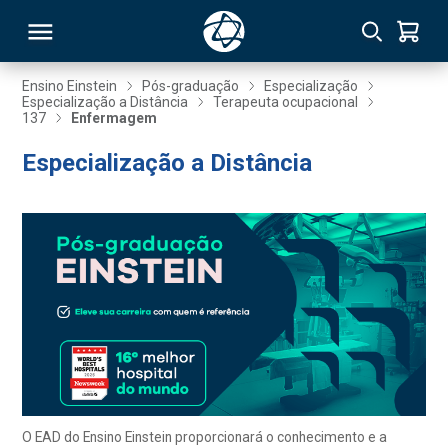
Ensino Einstein
Pós-graduação
Especialização
Especialização a Distância
Terapeuta ocupacional
137
Enfermagem
RSO
Especialização a Distância
TIVAS
S
IN
ONAL
 MBA
O EAD do Ensino Einstein proporcionará o conhecimento e a
NTRO