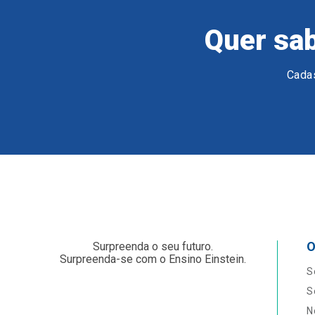
Quer sab
Cadas
O
Surpreenda o seu futuro.
Surpreenda-se com o Ensino Einstein.
S
S
N