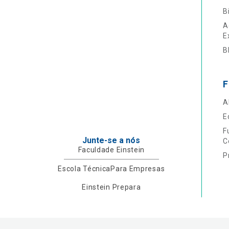
B
A
E
B
F
A
E
F
Junte-se a nós
C
Faculdade Einstein
P
Escola Técnica
Para Empresas
Einstein Prepara