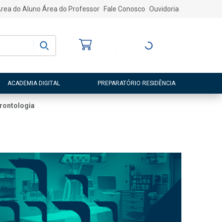
rea do Aluno
Área do Professor
Fale Conosco
Ouvidoria
Bem-vindo
(a)
Entre ou Cadastre-
se
ACADEMIA DIGITAL
PREPARATÓRIO RESIDÊNCIA
erontologia