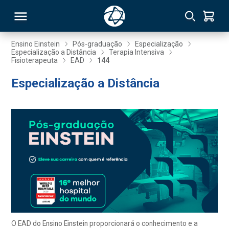
Ensino Einstein
Pós-graduação
Especialização
Especialização a Distância
Terapia Intensiva
Fisioterapeuta
EAD
144
RSO
Especialização a Distância
TIVAS
S
IN
ONAL
 MBA
O EAD do Ensino Einstein proporcionará o conhecimento e a
NTRO