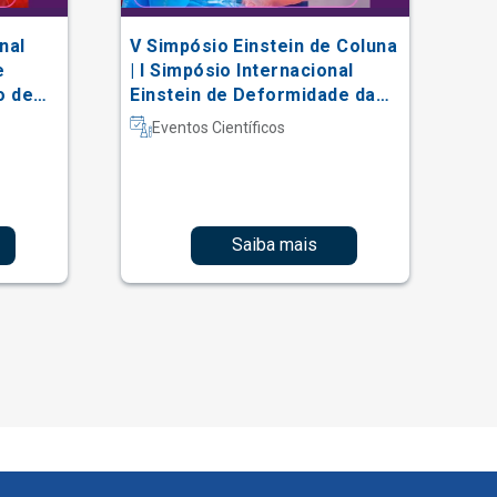
nal
V Simpósio Einstein de Coluna
AC
e
| I Simpósio Internacional
Vi
o de
Einstein de Deformidade da
al
Coluna e Técnicas Complexas
Eventos Científicos
Saiba mais