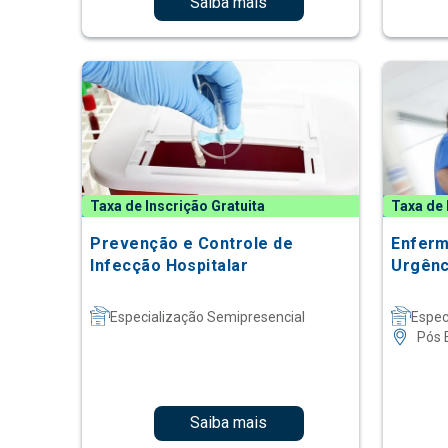
Saiba mais
Taxa de Inscrição Gratuita
Taxa de 
Prevenção e Controle de
Enfer
Infecção Hospitalar
Urgênc
Especialização Semipresencial
Espec
Pós 
Saiba mais