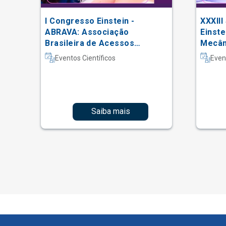
I Congresso Einstein -
XXXIII
 do
ABRAVA: Associação
Einste
Brasileira de Acessos
Mecâni
Vasculares
Intern
Eventos Científicos
Even
Fisiot
Intens
Saiba mais