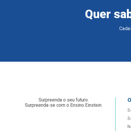
Quer sab
Cadas
O
Surpreenda o seu futuro.
Surpreenda-se com o Ensino Einstein.
S
S
N