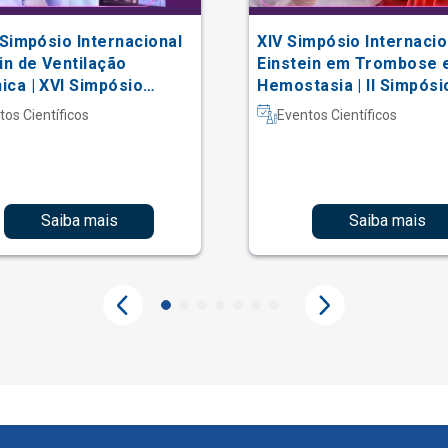
 Simpósio Internacional
XIV Simpósio Internacio
in de Ventilação
Einstein em Trombose 
ca | XVI Simpósio
Hemostasia | II Simpósi
acional Einstein de
Hematologia Laboratori
tos Científicos
Eventos Científicos
erapia em Terapia
iva
Saiba mais
Saiba mais