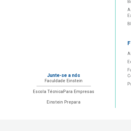
B
A
E
B
F
A
E
F
Junte-se a nós
C
Faculdade Einstein
P
Escola Técnica
Para Empresas
Einstein Prepara