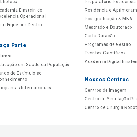
iblioteca
Preparatório Residência
cademia Einstein de
Residência e Aprimora
xcelência Operacional
Pós-graduação & MBA
log Fique por Dentro
Mestrado e Doutorado
Curta Duração
aça Parte
Programas de Gestão
Eventos Científicos
lumni
Academia Digital Einstei
ducação em Saúde da População
undo de Estímulo ao
Nossos Centros
onhecimento
rogramas Internacionais
Centros de Imagem
Centro de Simulação Rea
Centro de Cirurgia Robót