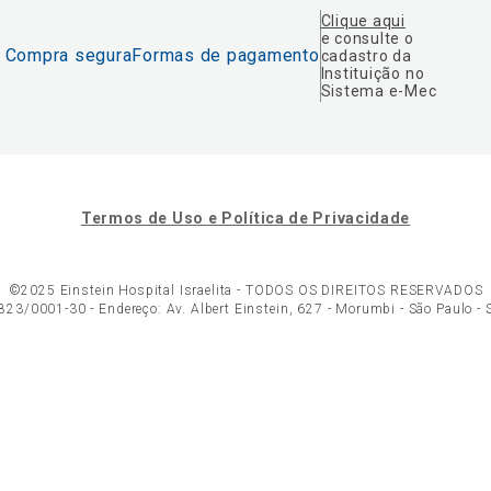
Clique aqui
e consulte o
Compra segura
Formas de pagamento
cadastro da
Instituição no
Sistema e-Mec
Termos de Uso e Política de Privacidade
©2025 Einstein Hospital Israelita -
TODOS OS DIREITOS RESERVADOS
23/0001-30 - Endereço: Av. Albert Einstein, 627 - Morumbi - São Paulo -