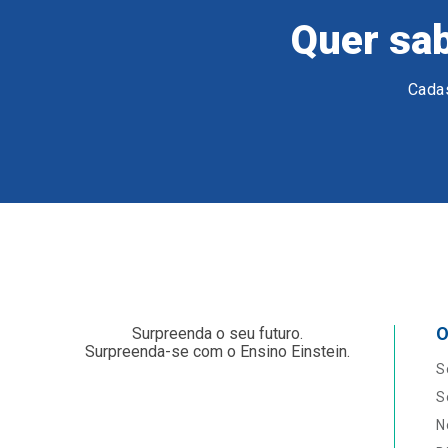
Quer sab
Cadas
O
Surpreenda o seu futuro.
Surpreenda-se com o Ensino Einstein.
S
S
N