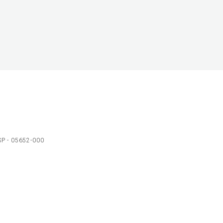
 SP - 05652-000
Ol
C