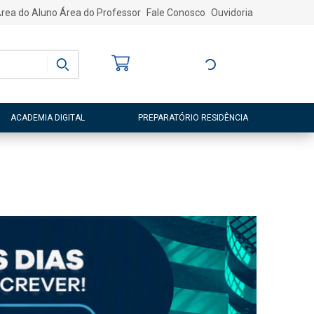
rea do Aluno
Área do Professor
Fale Conosco
Ouvidoria
Bem-vindo
(a)
Entre ou Cadastre-
se
ACADEMIA DIGITAL
PREPARATÓRIO RESIDÊNCIA