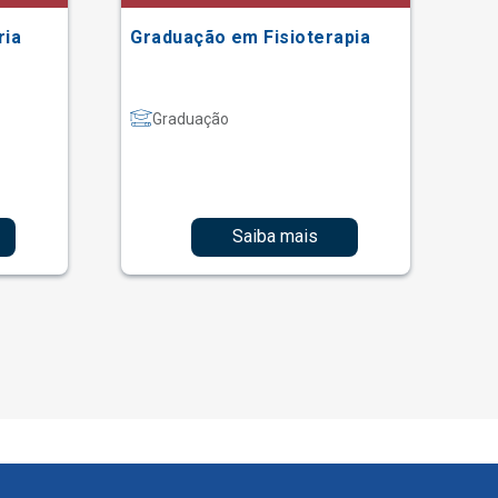
ria
Graduação em Fisioterapia
Gr
Graduação
Saiba mais