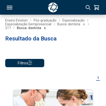
Ensino Einstein
Pós-graduação
Especialização
Especialização Semipresencial
Busca: dentista
x
217
Busca: dentista
x
RSO
Resultado da Busca
TIVAS
S
IN
Filtros
ONAL
1
 MBA
NTRO