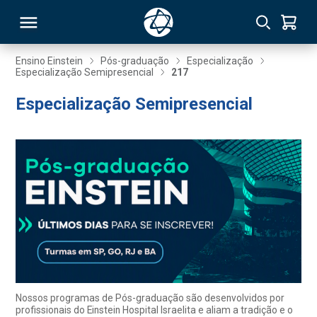
Ensino Einstein
Pós-graduação
Especialização
Especialização Semipresencial
217
RSO
Especialização Semipresencial
TIVAS
S
IN
ONAL
 MBA
Nossos programas de Pós-graduação são desenvolvidos por
profissionais do Einstein Hospital Israelita e aliam a tradição e o
NTRO