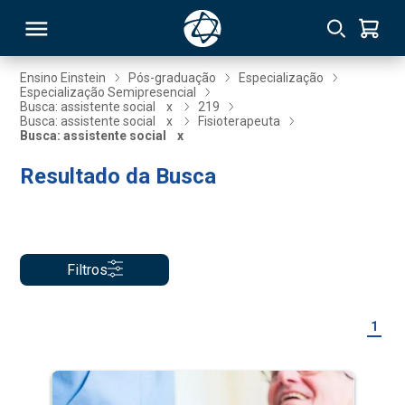
Ensino Einstein
Pós-graduação
Especialização
Especialização Semipresencial
Busca: assistente social
x
219
RSO
Busca: assistente social
x
Fisioterapeuta
Busca: assistente social
x
Resultado da Busca
TIVAS
S
IN
ONAL
Filtros
 MBA
1
NTRO