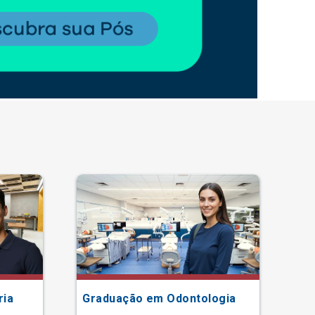
ria
Graduação em Odontologia
Gr