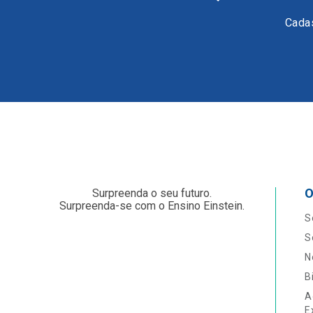
Cadas
O
Surpreenda o seu futuro.
Surpreenda-se com o Ensino Einstein.
S
S
N
B
A
E