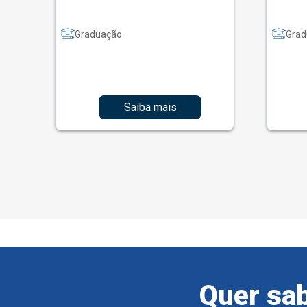
Graduação
Grad
Saiba mais
Quer sab