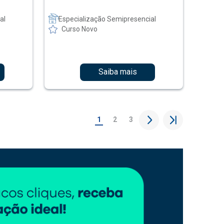
al
Especialização Semipresencial
Curso Novo
Saiba mais
1
2
3