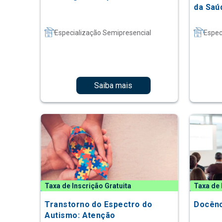
da Saú
Especialização Semipresencial
Espec
Saiba mais
Taxa de Inscrição Gratuita
Taxa de 
Transtorno do Espectro do
Docênc
Autismo: Atenção