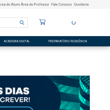
rea do Aluno
Área do Professor
Fale Conosco
Ouvidoria
Bem-vindo
(a)
Entre ou Cadastre-
se
ACADEMIA DIGITAL
PREPARATÓRIO RESIDÊNCIA