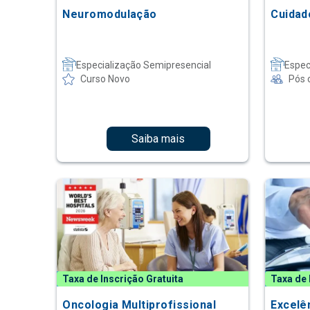
Neuromodulação
Cuidad
Especialização Semipresencial
Espec
Curso Novo
Pós 
Saiba mais
Taxa de Inscrição Gratuita
Taxa de 
Oncologia Multiprofissional
Excelê