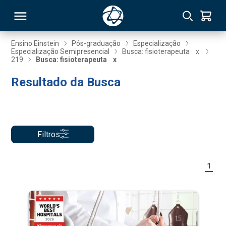
Ensino Einstein
Pós-graduação
Especialização
Especialização Semipresencial
Busca: fisioterapeuta
x
219
Busca: fisioterapeuta
x
RSO
Resultado da Busca
TIVAS
S
IN
Filtros
ONAL
1
 MBA
NTRO