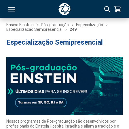
Ensino Einstein
Pós-graduação
Especialização
Especialização Semipresencial
249
RSO
Especialização Semipresencial
TIVAS
S
IN
ONAL
 MBA
Nossos programas de Pós-graduação são desenvolvidos por
profissionais do Einstein Hospital Israelita e aliam a tradição e o
NTRO