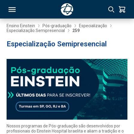
Ensino Einstein
Pós-graduação
Especialização
Especialização Semipresencial
259
RSO
Especialização Semipresencial
TIVAS
S
IN
ONAL
 MBA
Nossos programas de Pós-graduação são desenvolvidos por
profissionais do Einstein Hospital Israelita e aliam a tradição e o
NTRO