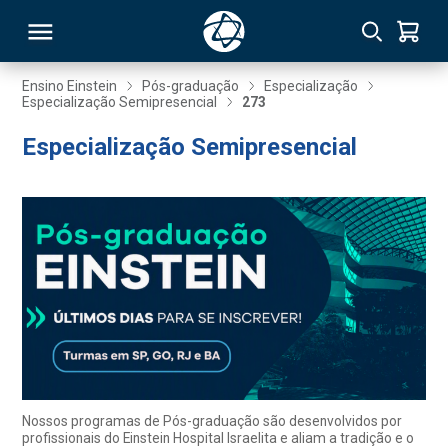
Ensino Einstein
Pós-graduação
Especialização
Especialização Semipresencial
273
RSO
Especialização Semipresencial
TIVAS
S
IN
ONAL
 MBA
Nossos programas de Pós-graduação são desenvolvidos por
profissionais do Einstein Hospital Israelita e aliam a tradição e o
NTRO