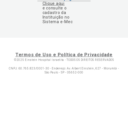
Clique aqui
e consulte o
cadastro da
Instituição no
Sistema e-Mec
Termos de Uso e Política de Privacidade
©2025 Einstein Hospital Israelita -
TODOS OS DIREITOS RESERVADOS
CNPJ: 60.765.823/0001-30 - Endereço: Av. Albert Einstein, 627 - Morumbi -
São Paulo - SP - 05652-000
Ol
C
p