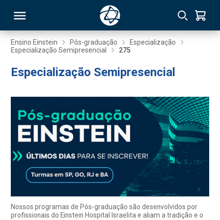
Ensino Einstein
Pós-graduação
Especialização
Especialização Semipresencial
275
RSO
Especialização Semipresencial
TIVAS
S
IN
ONAL
 MBA
Nossos programas de Pós-graduação são desenvolvidos por
profissionais do Einstein Hospital Israelita e aliam a tradição e o
NTRO