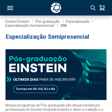
Ensino Einstein
Pós-graduação
Especialização
Especialização Semipresencial
296
RSO
Especialização Semipresencial
TIVAS
S
IN
ONAL
 MBA
Nossos programas de Pós-graduação são desenvolvidos por
profissionais do Einstein Hospital Israelita e aliam a tradição e o
NTRO