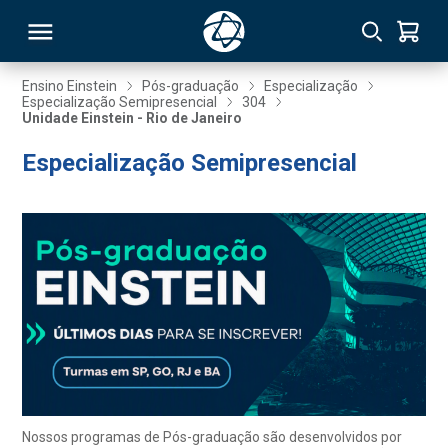
Ensino Einstein
Pós-graduação
Especialização
Especialização Semipresencial
304
Unidade Einstein - Rio de Janeiro
RSO
Especialização Semipresencial
TIVAS
S
IN
ONAL
 MBA
Nossos programas de Pós-graduação são desenvolvidos por
NTRO