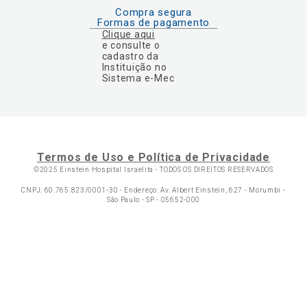
Compra segura
Formas de pagamento
Clique aqui
e consulte o
cadastro da
Instituição no
Sistema e-Mec
Termos de Uso e Política de Privacidade
©2025 Einstein Hospital Israelita -
TODOS OS DIREITOS RESERVADOS
CNPJ: 60.765.823/0001-30 - Endereço: Av. Albert Einstein, 627 - Morumbi -
São Paulo - SP - 05652-000
Ol