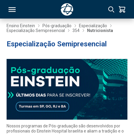
Ensino Einstein
Pós-graduação
Especialização
Especialização Semipresencial
354
Nutricionista
RSO
Especialização Semipresencial
TIVAS
S
IN
ONAL
 MBA
Nossos programas de Pós-graduação são desenvolvidos por
profissionais do Einstein Hospital Israelita e aliam a tradição e o
NTRO