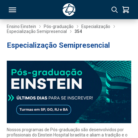
Ensino Einstein
Pós-graduação
Especialização
Especialização Semipresencial
354
RSO
Especialização Semipresencial
TIVAS
S
IN
ONAL
 MBA
Nossos programas de Pós-graduação são desenvolvidos por
profissionais do Einstein Hospital Israelita e aliam a tradição e o
NTRO