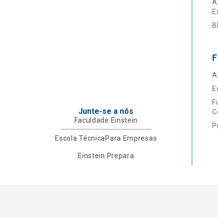
A
E
B
F
A
E
F
Junte-se a nós
C
Faculdade Einstein
P
Escola Técnica
Para Empresas
Einstein Prepara