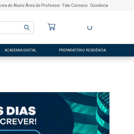
rea do Aluno
Área do Professor
Fale Conosco
Ouvidoria
Bem-vindo
(a)
Entre ou Cadastre-
se
ACADEMIA DIGITAL
PREPARATÓRIO RESIDÊNCIA