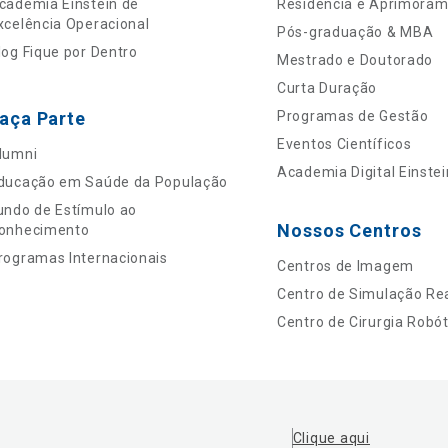
cademia Einstein de
Residência e Aprimora
xcelência Operacional
Pós-graduação & MBA
log Fique por Dentro
Mestrado e Doutorado
Curta Duração
aça Parte
Programas de Gestão
Eventos Científicos
lumni
Academia Digital Einstei
ducação em Saúde da População
undo de Estímulo ao
Nossos Centros
onhecimento
rogramas Internacionais
Centros de Imagem
Centro de Simulação Rea
Centro de Cirurgia Robót
Clique aqui