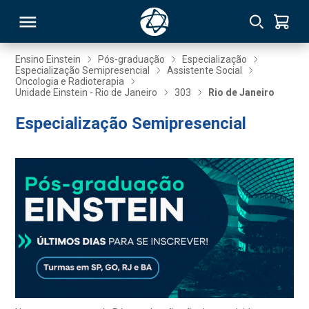
Ensino Einstein
Pós-graduação
Especialização
Especialização Semipresencial
Assistente Social
Oncologia e Radioterapia
RSO
Unidade Einstein - Rio de Janeiro
303
Rio de Janeiro
Especialização Semipresencial
TIVAS
S
IN
ONAL
 MBA
NTRO