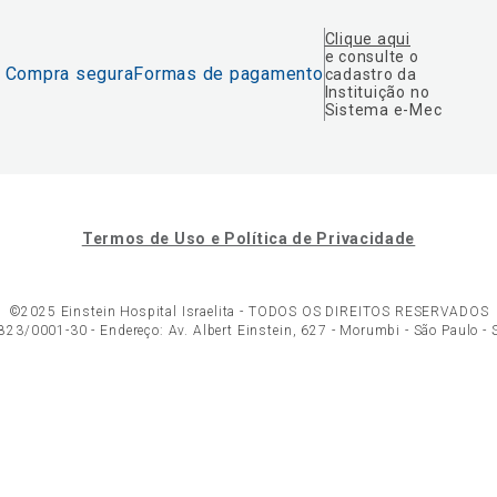
Clique aqui
e consulte o
Compra segura
Formas de pagamento
cadastro da
Instituição no
Sistema e-Mec
Termos de Uso e Política de Privacidade
©2025 Einstein Hospital Israelita -
TODOS OS DIREITOS RESERVADOS
23/0001-30 - Endereço: Av. Albert Einstein, 627 - Morumbi - São Paulo -