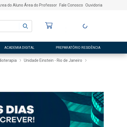
rea do Aluno
Área do Professor
Fale Conosco
Ouvidoria
Bem-vindo
(a)
Entre ou Cadastre-
se
ACADEMIA DIGITAL
PREPARATÓRIO RESIDÊNCIA
ioterapia
Unidade Einstein - Rio de Janeiro