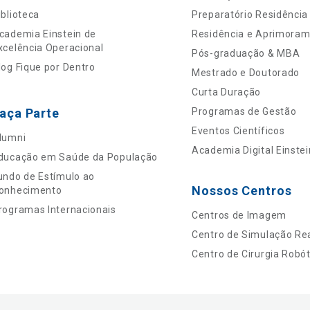
iblioteca
Preparatório Residência
cademia Einstein de
Residência e Aprimora
xcelência Operacional
Pós-graduação & MBA
log Fique por Dentro
Mestrado e Doutorado
Curta Duração
aça Parte
Programas de Gestão
Eventos Científicos
lumni
Academia Digital Einstei
ducação em Saúde da População
undo de Estímulo ao
Nossos Centros
onhecimento
rogramas Internacionais
Centros de Imagem
Centro de Simulação Rea
Centro de Cirurgia Robót