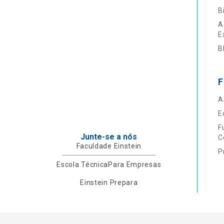
B
A
E
B
F
A
E
F
Junte-se a nós
C
Faculdade Einstein
P
Escola Técnica
Para Empresas
Einstein Prepara