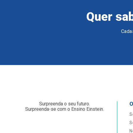
Quer sab
Cadas
O
Surpreenda o seu futuro.
Surpreenda-se com o Ensino Einstein.
S
S
N