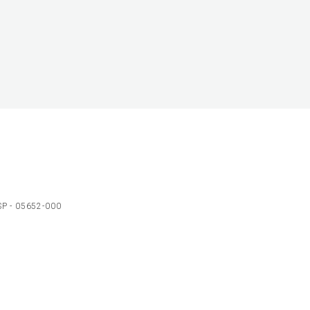
 SP - 05652-000
Ol