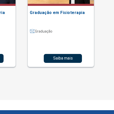
ria
Graduação em Fisioterapia
Gr
Graduação
Saiba mais