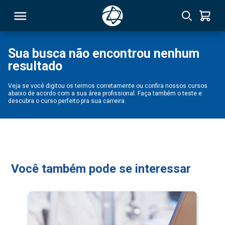
Sua busca não encontrou nenhum
resultado
RSO
Veja se você digitou os termos corretamente ou confira nossos cursos
abaixo de acordo com a sua área profissional. Faça também o teste e
TIVAS
descubra o curso perfeito pra sua carreira.
S
IN
ONAL
Você também pode se interessar
 MBA
NTRO