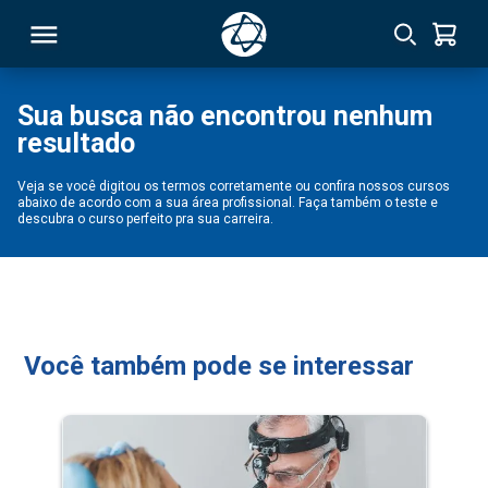
Sua busca não encontrou nenhum
resultado
RSO
Veja se você digitou os termos corretamente ou confira nossos cursos
abaixo de acordo com a sua área profissional. Faça também o teste e
TIVAS
descubra o curso perfeito pra sua carreira.
S
IN
ONAL
Você também pode se interessar
 MBA
NTRO