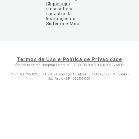
Clique aqui
e consulte o
cadastro da
Instituição no
Sistema e-Mec
Termos de Uso e Política de Privacidade
©2025 Einstein Hospital Israelita -
TODOS OS DIREITOS RESERVADOS
CNPJ: 60.765.823/0001-30 - Endereço: Av. Albert Einstein, 627 - Morumbi -
São Paulo - SP - 05652-000
Ol
C
p