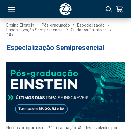
Ensino Einstein
Pós-graduação
Especialização
Especialização Semipresencial
Cuidados Paliativos
137
RSO
Especialização Semipresencial
TIVAS
S
IN
ONAL
 MBA
Nossos programas de Pós-graduação são desenvolvidos por
NTRO