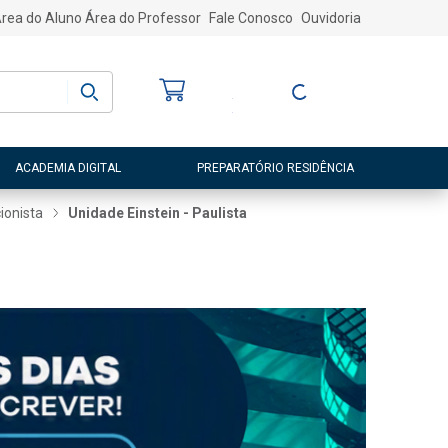
rea do Aluno
Área do Professor
Fale Conosco
Ouvidoria
Bem-vindo
(a)
Entre ou Cadastre-
se
ACADEMIA DIGITAL
PREPARATÓRIO RESIDÊNCIA
cionista
Unidade Einstein - Paulista