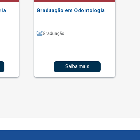
ria
Graduação em Odontologia
Gr
Graduação
Saiba mais