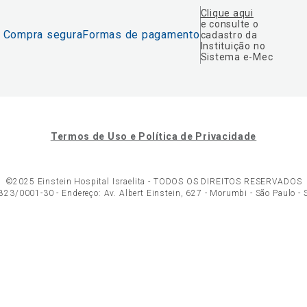
Clique aqui
e consulte o
Compra segura
Formas de pagamento
cadastro da
Instituição no
Sistema e-Mec
Termos de Uso e Política de Privacidade
©2025 Einstein Hospital Israelita -
TODOS OS DIREITOS RESERVADOS
23/0001-30 - Endereço: Av. Albert Einstein, 627 - Morumbi - São Paulo -