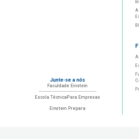
B
A
E
B
F
A
E
F
Junte-se a nós
C
Faculdade Einstein
P
Escola Técnica
Para Empresas
Einstein Prepara